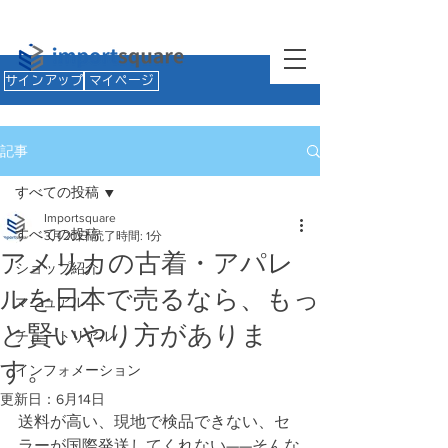
サインアップ
マイページ
記事
すべての投稿
Importsquare
すべての投稿
3月20日
読了時間: 1分
アメリカの古着・アパレ
ショップ紹介
ルを日本で売るなら、もっ
マニュアル
と賢いやり方がありま
チュートリアル
す。
インフォメーション
更新日：
6月14日
送料が高い、現地で検品できない、セ
ラーが国際発送してくれない——そんな