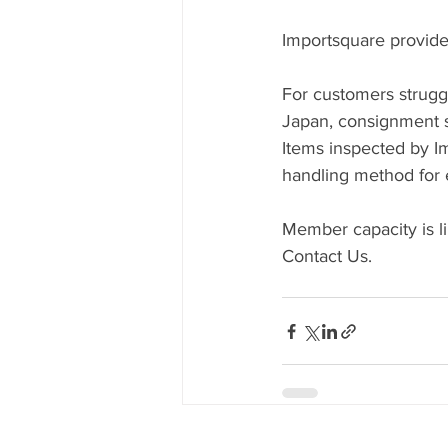
Importsquare provides
For customers struggl
Japan, consignment s
Items inspected by I
handling method for e
Member capacity is li
Contact Us.